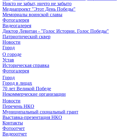
Никто не забыт, ничто не забыто
Медиапроект "Этот День Победы"
Мемориалы воинской славы
Фотогалерея
Видеогалерея
Диктор Левитан - "Голос Истории. Голос Победы"
Патриотический сквер
Новости
Город
О городе
Устав
Историческая справка
Фотогалерея
Город
Город в лицах
70 лет Великой Победе
Некоммерческие организации
Новости
Перечень НКО
Муниципальный социальный грант
Выставка-презентация НКО
Контакты
Фотоотчет
Видеоотчет