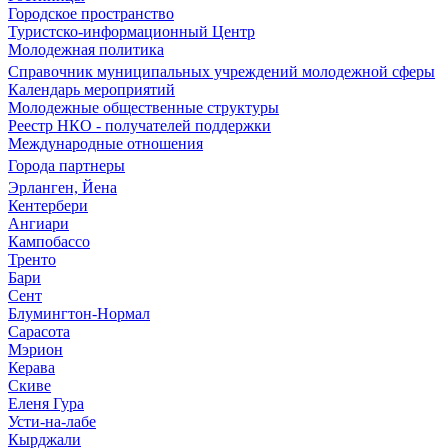
Городское пространство
Туристско-информационный Центр
Молодежная политика
Справочник муниципальных учреждений молодежной сферы
Календарь мероприятий
Молодежные общественные структуры
Реестр НКО - получателей поддержки
Международные отношения
Города партнеры
Эрланген, Йена
Кентербери
Ангиари
Кампобассо
Тренто
Бари
Сент
Блумингтон-Нормал
Сарасота
Мэрион
Керава
Скиве
Еленя Гура
Усти-на-лабе
Кырджали