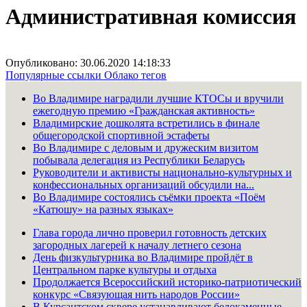
Административная комиссия
Опубликовано: 30.06.2020 14:18:33
Популярные ссылки
Облако тегов
Во Владимире наградили лучшие КТОСы и вручили
ежегодную премию «Гражданская активность»
Владимирские дошколята встретились в финале
общегородской спортивной эстафеты
Во Владимире с деловым и дружеским визитом
побывала делегация из Республики Беларусь
Руководители и активисты национально-культурных и
конфессиональных организаций обсудили на...
Во Владимире состоялись съёмки проекта «Поём
«Катюшу» на разных языках»
Глава города лично проверил готовность детских
загородных лагерей к началу летнего сезона
День физкультурника во Владимире пройдёт в
Центральном парке культуры и отдыха
Продолжается Всероссийский историко-патриотический
конкурс «Связующая нить народов России»
В Курсантском сквере устанавливают белокаменные