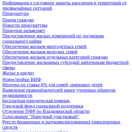
Информация о состоянии защиты населения и территорий от
чрезвычайных ситуаций
Прокуратура
Прием граждан
Новости прокуратуры
Прокурор разъясняет
Предоставление жилых помещений по договорам
социального найма
Обеспечение жильем многодетных семей
Обеспечение жильем молодых семей
Обеспечение жильем отдельных категорий граждан
Предоставление жилищных субсидий работникам бюджетной
сферы
Жилье в кредит
Новостройки ВИФ
Ипотека по ставке 6% для семей, имеющих детей
Выявление правообладателей ранее учтенных объектов
недвижимости
Бесплатная юридическая помощь
Городской фонд социальной поддержки
Отделение ПФР по Владимирской области
Голосование "Народный участковый"
Реестр брошенных и разукомплектованных транспортных
средств