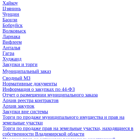
Хайкоу
Цзянинь
Чунцин
Баоцзи
Бобруйск
Волковыск
Ларнака
Вифлеем
Анталья
Гагра
Худжанд
Закупки и торги
Муниципальный заказ
Сводный МЗ
Нормативные документы
Информация о закупках по 44-ФЗ
Отчет о размещении муниципального заказа
Архив реестра контрактов
Архив закупок
Закупки вне системы
Торги по продаже муниципального имущества и прав на
земельные участки
Торги по продаже прав на земельные участки, находящиеся в
собственности Владимирской области