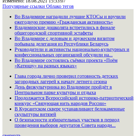
Изменено: 18.08.2021 15:33:07
Популярные ссылки
Облако тегов
Во Владимире наградили лучшие КТОСы и вручили
ежегодную премию «Гражданская активность»
Владимирские дошколята встретились в финале
общегородской спортивной эстафеты
Во Владимире с деловым и дружеским визитом
побывала делегация из Республики Беларусь
Руководители и активисты национально-культурных и
конфессиональных организаций обсудили на...
Во Владимире состоялись съёмки проекта «Поём
«Катюшу» на разных языках»
Глава города лично проверил готовность детских
загородных лагерей к началу летнего сезона
День физкультурника во Владимире пройдёт в
Центральном парке культуры и отдыха
Продолжается Всероссийский историко-патриотический
конкурс «Связующая нить народов России»
В Курсантском сквере устанавливают белокаменные
скульптуры витязей
О безопасности избирательных участков в период
проведения выборов депутатов Совета народн...
свернуть