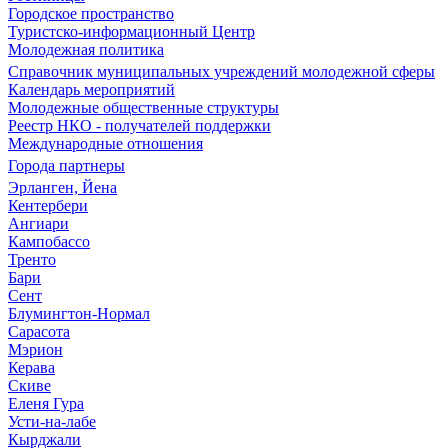
Городское пространство
Туристско-информационный Центр
Молодежная политика
Справочник муниципальных учреждений молодежной сферы
Календарь мероприятий
Молодежные общественные структуры
Реестр НКО - получателей поддержки
Международные отношения
Города партнеры
Эрланген, Йена
Кентербери
Ангиари
Кампобассо
Тренто
Бари
Сент
Блумингтон-Нормал
Сарасота
Мэрион
Керава
Скиве
Еленя Гура
Усти-на-лабе
Кырджали