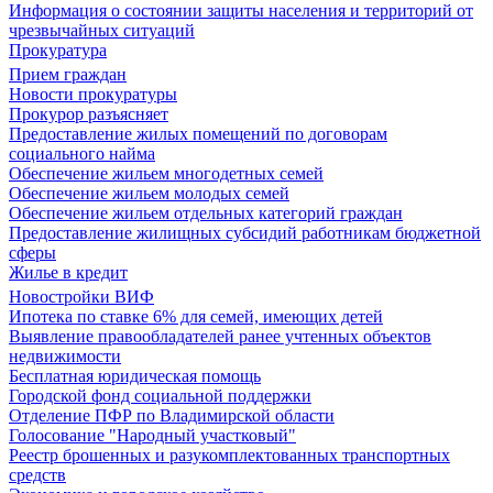
Информация о состоянии защиты населения и территорий от
чрезвычайных ситуаций
Прокуратура
Прием граждан
Новости прокуратуры
Прокурор разъясняет
Предоставление жилых помещений по договорам
социального найма
Обеспечение жильем многодетных семей
Обеспечение жильем молодых семей
Обеспечение жильем отдельных категорий граждан
Предоставление жилищных субсидий работникам бюджетной
сферы
Жилье в кредит
Новостройки ВИФ
Ипотека по ставке 6% для семей, имеющих детей
Выявление правообладателей ранее учтенных объектов
недвижимости
Бесплатная юридическая помощь
Городской фонд социальной поддержки
Отделение ПФР по Владимирской области
Голосование "Народный участковый"
Реестр брошенных и разукомплектованных транспортных
средств