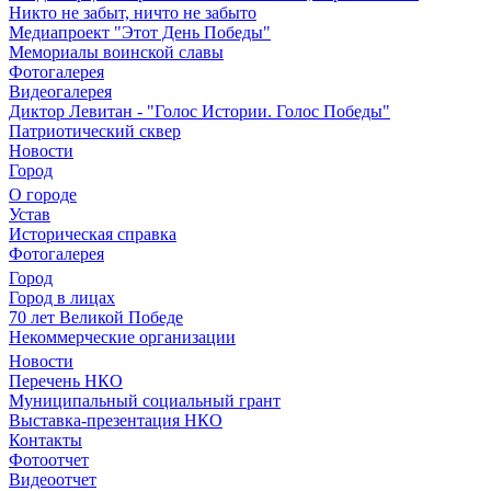
Никто не забыт, ничто не забыто
Медиапроект "Этот День Победы"
Мемориалы воинской славы
Фотогалерея
Видеогалерея
Диктор Левитан - "Голос Истории. Голос Победы"
Патриотический сквер
Новости
Город
О городе
Устав
Историческая справка
Фотогалерея
Город
Город в лицах
70 лет Великой Победе
Некоммерческие организации
Новости
Перечень НКО
Муниципальный социальный грант
Выставка-презентация НКО
Контакты
Фотоотчет
Видеоотчет