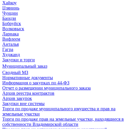
Хайкоу
Цзянинь
Чунцин
Баоцзи
Бобруйск
Волковыск
Ларнака
Вифлеем
Анталья
Гагра
Худжанд
Закупки и торги
Муниципальный заказ
Сводный МЗ
Нормативные документы
Информация о закупках по 44-ФЗ
Отчет о размещении муниципального заказа
Архив реестра контрактов
Архив закупок
Закупки вне системы
Торги по продаже муниципального имущества и прав на
земельные участки
Торги по продаже прав на земельные участки, находящиеся в
собственности Владимирской области