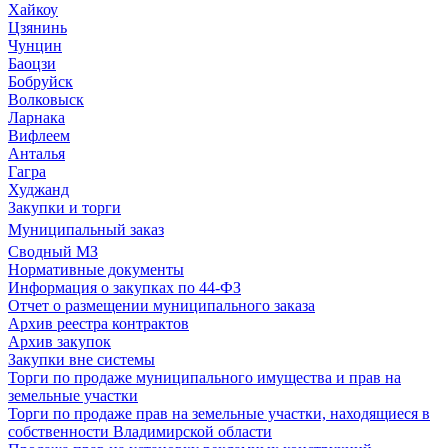
Хайкоу
Цзянинь
Чунцин
Баоцзи
Бобруйск
Волковыск
Ларнака
Вифлеем
Анталья
Гагра
Худжанд
Закупки и торги
Муниципальный заказ
Сводный МЗ
Нормативные документы
Информация о закупках по 44-ФЗ
Отчет о размещении муниципального заказа
Архив реестра контрактов
Архив закупок
Закупки вне системы
Торги по продаже муниципального имущества и прав на
земельные участки
Торги по продаже прав на земельные участки, находящиеся в
собственности Владимирской области