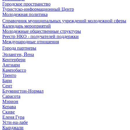
Городское пространство
Туристско-информационный Центр
Молодежная политика
Справочник муниципальных учреждений молодежной сферы
Календарь мероприятий
Молодежные общественные структуры
Реестр НКО - получателей поддержки
Международные отношения
Города партнеры
Эрланген, Йена
Кентербери
Ангиари
Кампобассо
Тренто
Бари
Сент
Блумингтон-Нормал
Сарасота
Мэрион
Керава
Скиве
Еленя Гура
Усти-на-лабе
Кырджали