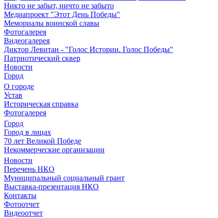
Никто не забыт, ничто не забыто
Медиапроект "Этот День Победы"
Мемориалы воинской славы
Фотогалерея
Видеогалерея
Диктор Левитан - "Голос Истории. Голос Победы"
Патриотический сквер
Новости
Город
О городе
Устав
Историческая справка
Фотогалерея
Город
Город в лицах
70 лет Великой Победе
Некоммерческие организации
Новости
Перечень НКО
Муниципальный социальный грант
Выставка-презентация НКО
Контакты
Фотоотчет
Видеоотчет