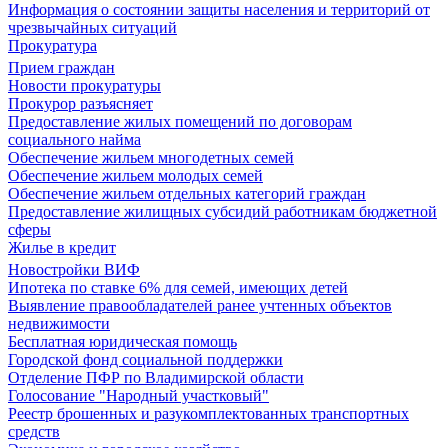
Информация о состоянии защиты населения и территорий от
чрезвычайных ситуаций
Прокуратура
Прием граждан
Новости прокуратуры
Прокурор разъясняет
Предоставление жилых помещений по договорам
социального найма
Обеспечение жильем многодетных семей
Обеспечение жильем молодых семей
Обеспечение жильем отдельных категорий граждан
Предоставление жилищных субсидий работникам бюджетной
сферы
Жилье в кредит
Новостройки ВИФ
Ипотека по ставке 6% для семей, имеющих детей
Выявление правообладателей ранее учтенных объектов
недвижимости
Бесплатная юридическая помощь
Городской фонд социальной поддержки
Отделение ПФР по Владимирской области
Голосование "Народный участковый"
Реестр брошенных и разукомплектованных транспортных
средств