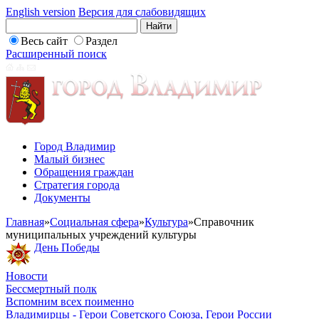
English version
Версия для слабовидящих
Весь сайт
Раздел
Расширенный поиск
Город Владимир
Малый бизнес
Обращения граждан
Стратегия города
Документы
Главная
»
Социальная сфера
»
Культура
»
Справочник
муниципальных учреждений культуры
День Победы
Новости
Бессмертный полк
Вспомним всех поименно
Владимирцы - Герои Советского Союза, Герои России