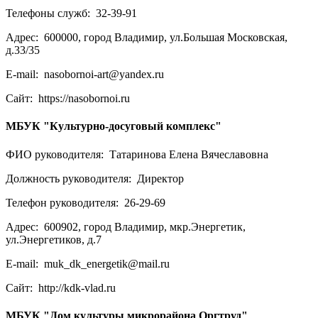
Телефоны служб:
32-39-91
Адрес:
600000, город Владимир, ул.Большая Московская,
д.33/35
E-mail:
nasobornoi-art@yandex.ru
Сайт:
https://nasobornoi.ru
МБУК "Культурно-досуговый комплекс"
ФИО руководителя:
Татаринова Елена Вячеславовна
Должность руководителя:
Директор
Телефон руководителя:
26-29-69
Адрес:
600902, город Владимир, мкр.Энергетик,
ул.Энергетиков, д.7
E-mail:
muk_dk_energetik@mail.ru
Сайт:
http://kdk-vlad.ru
МБУК "Дом культуры микрорайона Оргтруд"