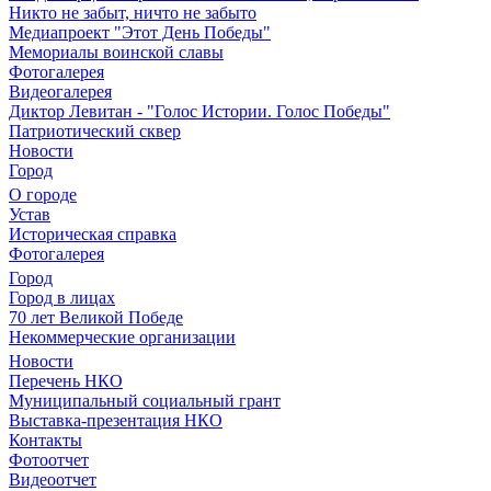
Никто не забыт, ничто не забыто
Медиапроект "Этот День Победы"
Мемориалы воинской славы
Фотогалерея
Видеогалерея
Диктор Левитан - "Голос Истории. Голос Победы"
Патриотический сквер
Новости
Город
О городе
Устав
Историческая справка
Фотогалерея
Город
Город в лицах
70 лет Великой Победе
Некоммерческие организации
Новости
Перечень НКО
Муниципальный социальный грант
Выставка-презентация НКО
Контакты
Фотоотчет
Видеоотчет