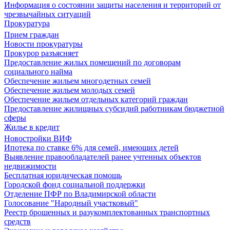
Информация о состоянии защиты населения и территорий от
чрезвычайных ситуаций
Прокуратура
Прием граждан
Новости прокуратуры
Прокурор разъясняет
Предоставление жилых помещений по договорам
социального найма
Обеспечение жильем многодетных семей
Обеспечение жильем молодых семей
Обеспечение жильем отдельных категорий граждан
Предоставление жилищных субсидий работникам бюджетной
сферы
Жилье в кредит
Новостройки ВИФ
Ипотека по ставке 6% для семей, имеющих детей
Выявление правообладателей ранее учтенных объектов
недвижимости
Бесплатная юридическая помощь
Городской фонд социальной поддержки
Отделение ПФР по Владимирской области
Голосование "Народный участковый"
Реестр брошенных и разукомплектованных транспортных
средств