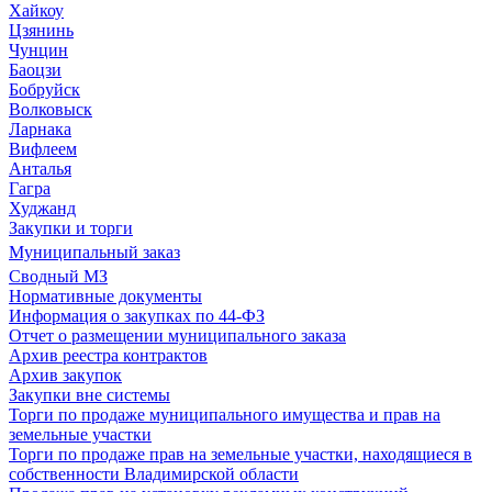
Хайкоу
Цзянинь
Чунцин
Баоцзи
Бобруйск
Волковыск
Ларнака
Вифлеем
Анталья
Гагра
Худжанд
Закупки и торги
Муниципальный заказ
Сводный МЗ
Нормативные документы
Информация о закупках по 44-ФЗ
Отчет о размещении муниципального заказа
Архив реестра контрактов
Архив закупок
Закупки вне системы
Торги по продаже муниципального имущества и прав на
земельные участки
Торги по продаже прав на земельные участки, находящиеся в
собственности Владимирской области