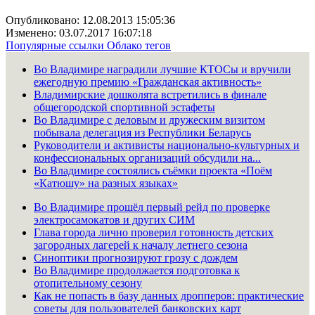
Опубликовано: 12.08.2013 15:05:36
Изменено: 03.07.2017 16:07:18
Популярные ссылки
Облако тегов
Во Владимире наградили лучшие КТОСы и вручили
ежегодную премию «Гражданская активность»
Владимирские дошколята встретились в финале
общегородской спортивной эстафеты
Во Владимире с деловым и дружеским визитом
побывала делегация из Республики Беларусь
Руководители и активисты национально-культурных и
конфессиональных организаций обсудили на...
Во Владимире состоялись съёмки проекта «Поём
«Катюшу» на разных языках»
Во Владимире прошёл первый рейд по проверке
электросамокатов и других СИМ
Глава города лично проверил готовность детских
загородных лагерей к началу летнего сезона
Синоптики прогнозируют грозу с дождем
Во Владимире продолжается подготовка к
отопительному сезону
Как не попасть в базу данных дропперов: практические
советы для пользователей банковских карт