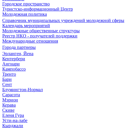
Городское пространство
Туристско-информационный Центр
Молодежная политика
Справочник муниципальных учреждений молодежной сферы
Календарь мероприятий
Молодежные общественные структуры
Реестр НКО - получателей поддержки
Международные отношения
Города партнеры
Эрланген, Йена
Кентербери
Ангиари
Кампобассо
Тренто
Бари
Сент
Блумингтон-Нормал
Сарасота
Мэрион
Керава
Скиве
Еленя Гура
Усти-на-лабе
Кырджали