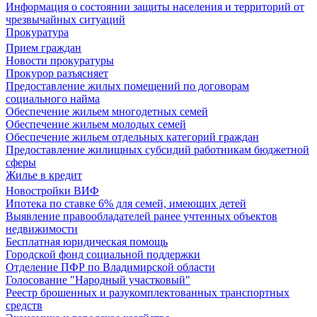
Информация о состоянии защиты населения и территорий от
чрезвычайных ситуаций
Прокуратура
Прием граждан
Новости прокуратуры
Прокурор разъясняет
Предоставление жилых помещений по договорам
социального найма
Обеспечение жильем многодетных семей
Обеспечение жильем молодых семей
Обеспечение жильем отдельных категорий граждан
Предоставление жилищных субсидий работникам бюджетной
сферы
Жилье в кредит
Новостройки ВИФ
Ипотека по ставке 6% для семей, имеющих детей
Выявление правообладателей ранее учтенных объектов
недвижимости
Бесплатная юридическая помощь
Городской фонд социальной поддержки
Отделение ПФР по Владимирской области
Голосование "Народный участковый"
Реестр брошенных и разукомплектованных транспортных
средств