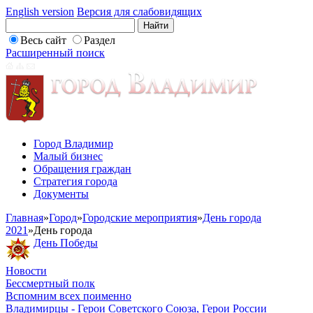
English version
Версия для слабовидящих
Весь сайт
Раздел
Расширенный поиск
Город Владимир
Малый бизнес
Обращения граждан
Стратегия города
Документы
Главная
»
Город
»
Городские мероприятия
»
День города
2021
»
День города
День Победы
Новости
Бессмертный полк
Вспомним всех поименно
Владимирцы - Герои Советского Союза, Герои России