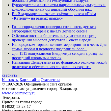
побывала делегация из Республики Беларусь
Руководители и активисты национально-культурных и
конфессиональных организаций обсудили на...
Во Владимире состоялись съёмки проекта «Поём
«Катюшу» на разных языках»
Глава города лично проверил готовность детских
загородных лагерей к началу летнего сезона
О безопасности избирательных участков в период
проведения выборов депутатов Совета народн...
На городском торжественном мероприятии в честь Дня
семьи, любви и верности поздравили боле...
Для 1515 выпускников Владимира сегодня прозвучал
последний школьный звонок
Начальник Департамента по финансово-экономической
политике и обеспечению социальных гарант...
свернуть
Контакты
Карта сайта
Статистика
© 1997-2026 Официальный сайт органов
местного самоуправления города Владимира
www.vladimir-city.ru
Телефоны:
Приёмная главы города:
8 (4922) 53-28-17
Информация о работе с обращениями граждан: