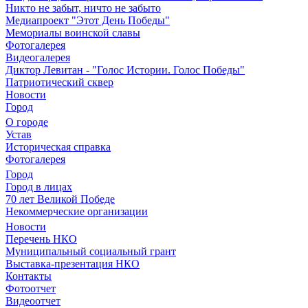
Никто не забыт, ничто не забыто
Медиапроект "Этот День Победы"
Мемориалы воинской славы
Фотогалерея
Видеогалерея
Диктор Левитан - "Голос Истории. Голос Победы"
Патриотический сквер
Новости
Город
О городе
Устав
Историческая справка
Фотогалерея
Город
Город в лицах
70 лет Великой Победе
Некоммерческие организации
Новости
Перечень НКО
Муниципальный социальный грант
Выставка-презентация НКО
Контакты
Фотоотчет
Видеоотчет