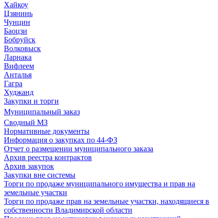
Хайкоу
Цзянинь
Чунцин
Баоцзи
Бобруйск
Волковыск
Ларнака
Вифлеем
Анталья
Гагра
Худжанд
Закупки и торги
Муниципальный заказ
Сводный МЗ
Нормативные документы
Информация о закупках по 44-ФЗ
Отчет о размещении муниципального заказа
Архив реестра контрактов
Архив закупок
Закупки вне системы
Торги по продаже муниципального имущества и прав на
земельные участки
Торги по продаже прав на земельные участки, находящиеся в
собственности Владимирской области