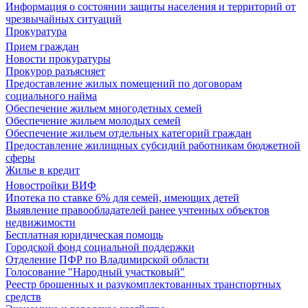
Информация о состоянии защиты населения и территорий от
чрезвычайных ситуаций
Прокуратура
Прием граждан
Новости прокуратуры
Прокурор разъясняет
Предоставление жилых помещений по договорам
социального найма
Обеспечение жильем многодетных семей
Обеспечение жильем молодых семей
Обеспечение жильем отдельных категорий граждан
Предоставление жилищных субсидий работникам бюджетной
сферы
Жилье в кредит
Новостройки ВИФ
Ипотека по ставке 6% для семей, имеющих детей
Выявление правообладателей ранее учтенных объектов
недвижимости
Бесплатная юридическая помощь
Городской фонд социальной поддержки
Отделение ПФР по Владимирской области
Голосование "Народный участковый"
Реестр брошенных и разукомплектованных транспортных
средств