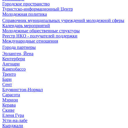
Городское пространство
Туристско-информационный Центр
Молодежная политика
Справочник муниципальных учреждений молодежной сферы
Календарь мероприятий
Молодежные общественные структуры
Реестр НКО - получателей поддержки
Международные отношения
Города партнеры
Эрланген, Йена
Кентербери
Ангиари
Кампобассо
Тренто
Бари
Сент
Блумингтон-Нормал
Сарасота
Мэрион
Керава
Скиве
Еленя Гура
Усти-на-лабе
Кырджали