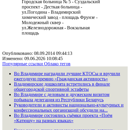
Городская больница № 5 - Суздальский
проспект - Десткая больница -
ул.Погодина - Владимирский
химический завод - площадь Фрунзе -
Молодежный сквер -
ул.Железнодорожная - Вокзальная
площадь
Опубликовано: 08.09.2014 09:44:13
Изменено: 09.06.2026 10:08:45
Популярные ссылки
Облако тегов
Во Владимире наградили лучшие КТОСы и вручили
ежегодную премию «Гражданская активность»
Владимирские дошколята встретились в финале
общегородской спортивной эстафеты
Во Владимире с деловым и дружеским визитом
побывала делегация из Республики Беларусь
Руководители и активисты национально-культурных и
конфессиональных организаций обсудили на...
Во Владимире состоялись съёмки проекта «Поём
«Катюшу» на разных языках»