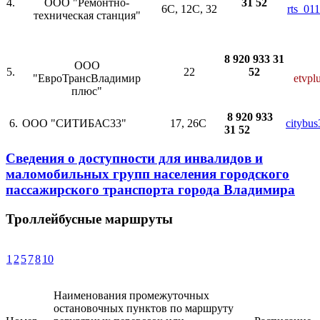
4.
ООО "Ремонтно-
31 52
6С, 12С, 32
rts_01
техническая станция"
8 920 933 31
ООО
5.
22
52
"ЕвроТрансВладимир
etvpl
плюс"
8 920 933
6.
ООО "СИТИБАС33"
17, 26С
citybu
31 52
Сведения о доступности для инвалидов и
маломобильных групп населения городского
пассажирского транспорта города Владимира
Троллейбусные маршруты
1
2
5
7
8
10
Наименования промежуточных
остановочных пунктов по маршруту