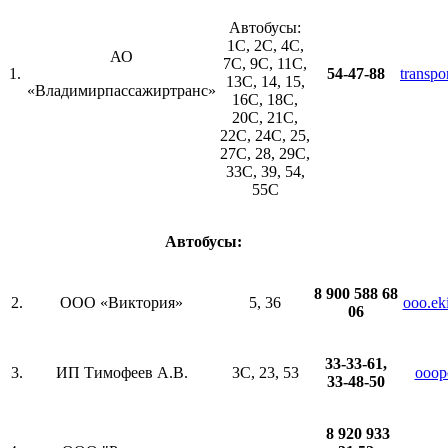
Автобусы:
1С, 2С, 4С,
АО
7С, 9C, 11С,
1.
54-47-88
transp
13С, 14, 15,
«Владимирпассажиртранс»
16С, 18С,
20С, 21С,
22С, 24С, 25,
27С, 28, 29С,
33С, 39, 54,
55С
Автобусы:
8 900 588 68
2.
ООО «Виктория»
5, 36
ooo.ek
06
33-33-61,
3.
ИП Тимофеев А.В.
3С, 23, 53
ooop
33-48-50
8 920 933