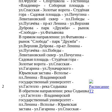
пл.Фрунзе - Спортшкола - Гостиница
«Владимир» - Соборная площадь -
ул.Спасская - Золотые ворота - Студёная
гора - Садовая площадь - ул.Пичугина -
Левитановский сквер - пл.Победы -
ул.Пугачёва - пр-кт Ленина - ул.Верхняя
Дуброва - парк «Дружба» - рынок
«Слобода» - ул.Фатьянова
В прямом направлении: ул.Фатьянова -
рынок "Слобода" - парк "Дружба" -
ул.Верхняя Дуброва - пр-кт Ленина -
ул.Пугачёва - пл.Победы -
Левитановский сквер - ул.Пичугина -
Садовая площадь - Студёная гора -
Золотые ворота - ул.Спасская -
ул.Гагарина - ул.Луначарского -
Юрьевская застава - Всполье -
пл.Ленина - Владимирский
государственный университет -
2
ул.Гастелло - река Содышка
Расписание
В обратном направлении: река Содышка
Т2
- ул.Гастелло - Владимирский
государственный университет -
пл.Ленина - Всполье - Юрьевская
застава - ул.Гагарина - ул.Спасская -