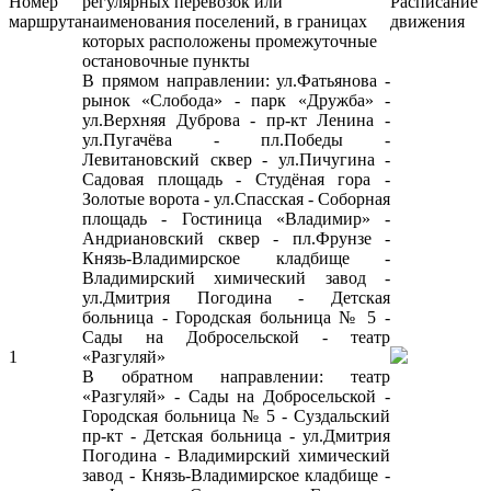
Номер
регулярных перевозок или
Расписание
маршрута
наименования поселений, в границах
движения
которых расположены промежуточные
остановочные пункты
В прямом направлении: ул.Фатьянова -
рынок «Слобода» - парк «Дружба» -
ул.Верхняя Дуброва - пр-кт Ленина -
ул.Пугачёва - пл.Победы -
Левитановский сквер - ул.Пичугина -
Садовая площадь - Студёная гора -
Золотые ворота - ул.Спасская - Соборная
площадь - Гостиница «Владимир» -
Андриановский сквер - пл.Фрунзе -
Князь-Владимирское кладбище -
Владимирский химический завод -
ул.Дмитрия Погодина - Детская
больница - Городская больница № 5 -
Сады на Добросельской - театр
1
«Разгуляй»
В обратном направлении: театр
«Разгуляй» - Сады на Добросельской -
Городская больница № 5 - Суздальский
пр-кт - Детская больница - ул.Дмитрия
Погодина - Владимирский химический
завод - Князь-Владимирское кладбище -