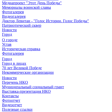
Медиапроект "Этот День Победы"
Мемориалы воинской славы
Фотогалерея
Видеогалерея
Диктор Левитан - "Голос Истории. Голос Победы"
Патриотический сквер
Новости
Город
О городе
Устав
Историческая справка
Фотогалерея
Город
Город в лицах
70 лет Великой Победе
Некоммерческие организации
Новости
Перечень НКО
Муниципальный социальный грант
Выставка-презентация НКО
Контакты
Фотоотчет
Видеоотчет
Полезные ссылки