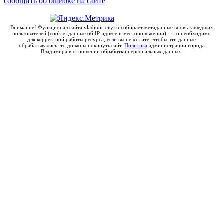
сообщить об ошибке на сайте
Внимание! Функционал сайта vladimir-city.ru собирает метаданные вновь зашедших
пользователей (cookie, данные об IP-адресе и местоположении) - это необходимо
для корректной работы ресурса, если вы не хотите, чтобы эти данные
обрабатывались, то должны покинуть сайт.
Политика
администрации города
Владимира в отношении обработки персональных данных.