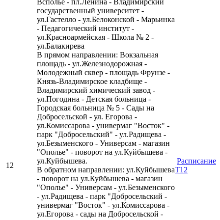
Всполье - пл.Ленина - Владимирский
государственный университет -
ул.Гастелло - ул.Белоконской - Марьинка
- Педагогический институт -
ул.Красноармейская - Школа № 2 -
ул.Балакирева
В прямом направлении: Вокзальная
площадь - ул.Железнодорожная -
Молодежный сквер - площадь Фрунзе -
Князь-Владимирское кладбище -
Владимирский химический завод -
ул.Погодина - Детская больница -
Городская больница № 5 - Сады на
Добросельской - ул. Егорова -
ул.Комиссарова - универмаг "Восток" -
парк "Добросельский" - ул.Радищева -
ул.Безыменского - Универсам - магазин
"Ополье" - поворот на ул.Куйбышева -
ул.Куйбышева.
Расписание
12
В обратном направлении: ул.Куйбышева
Т12
- поворот на ул.Куйбышева - магазин
"Ополье" - Универсам - ул.Безыменского
- ул.Радищева - парк "Добросельский -
универмаг "Восток" - ул.Комиссарова -
ул.Егорова - сады на Добросельской -