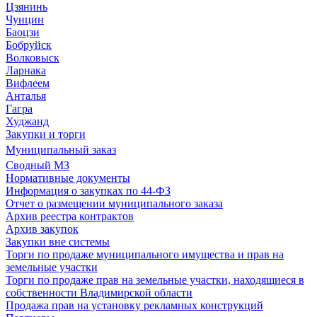
Цзянинь
Чунцин
Баоцзи
Бобруйск
Волковыск
Ларнака
Вифлеем
Анталья
Гагра
Худжанд
Закупки и торги
Муниципальный заказ
Сводный МЗ
Нормативные документы
Информация о закупках по 44-ФЗ
Отчет о размещении муниципального заказа
Архив реестра контрактов
Архив закупок
Закупки вне системы
Торги по продаже муниципального имущества и прав на
земельные участки
Торги по продаже прав на земельные участки, находящиеся в
собственности Владимирской области
Продажа прав на установку рекламных конструкций