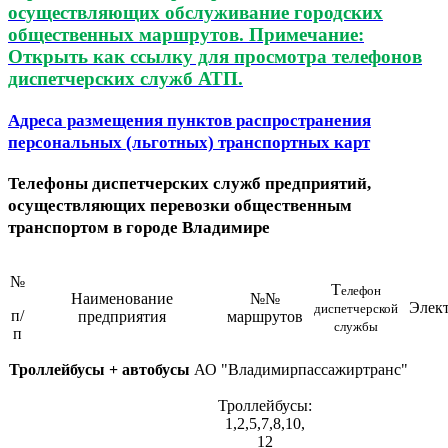
осуществляющих обслуживание городских
общественных маршрутов. Примечание:
Открыть как ссылку для просмотра телефонов
диспетчерских служб АТП.
Адреса размещения пунктов распространения
персональных (льготных) транспортных карт
Телефоны диспетчерских служб предприятий,
осуществляющих перевозки общественным
транспортом в городе Владимире
№
Т
елефон
Наименование
№№
Элект
диспетчерской
п/
предприятия
маршрутов
службы
п
Троллейбусы + автобусы
АО "Владимирпассажиртранс"
Троллейбусы:
1,2,5,7,8,10,
12