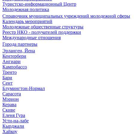
Туристско-информационный Центр
Молодежная политика
Справочник муниципальных учреждений молодежной сферы
Календарь мероприятий
Молодежные общественные структуры
Реестр НКО - получателей поддержки
Международные отношения
Города партнеры
Эрланген, Йена
Кентербери
Ангиари
Кампобассо
Тренто
Бари
Сент
Блумингтон-Нормал
Сарасота
Мэрион
Керава
Скиве
Еленя Гура
Усти-на-лабе
Кырджали
Хайкоу