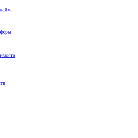
 найма
сферы
жимости
ств