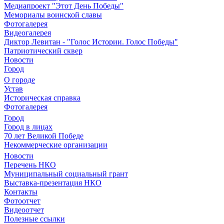
Медиапроект "Этот День Победы"
Мемориалы воинской славы
Фотогалерея
Видеогалерея
Диктор Левитан - "Голос Истории. Голос Победы"
Патриотический сквер
Новости
Город
О городе
Устав
Историческая справка
Фотогалерея
Город
Город в лицах
70 лет Великой Победе
Некоммерческие организации
Новости
Перечень НКО
Муниципальный социальный грант
Выставка-презентация НКО
Контакты
Фотоотчет
Видеоотчет
Полезные ссылки