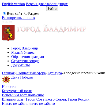
English version
Версия для слабовидящих
Весь сайт
Раздел
Расширенный поиск
Город Владимир
Малый бизнес
Обращения граждан
Стратегия города
Документы
Главная
»
Социальная сфера
»
Культура
»
Городские премии и кон
День Победы
Новости
Бессмертный полк
Вспомним всех поименно
Владимирцы - Герои Советского Союза, Герои России
Никто не забыт, ничто не забыто