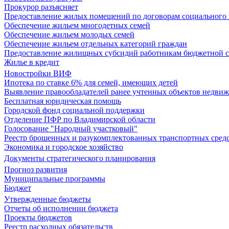
Прокурор разъясняет
Предоставление жилых помещений по договорам социального
Обеспечение жильем многодетных семей
Обеспечение жильем молодых семей
Обеспечение жильем отдельных категорий граждан
Предоставление жилищных субсидий работникам бюджетной 
Жилье в кредит
Новостройки ВИФ
Ипотека по ставке 6% для семей, имеющих детей
Выявление правообладателей ранее учтенных объектов недви
Бесплатная юридическая помощь
Городской фонд социальной поддержки
Отделение ПФР по Владимирской области
Голосование "Народный участковый"
Реестр брошенных и разукомплектованных транспортных сред
Экономика и городское хозяйство
Документы стратегического планирования
Прогноз развития
Муниципальные программы
Бюджет
Утвержденные бюджеты
Отчеты об исполнении бюджета
Проекты бюджетов
Реестр расходных обязательств