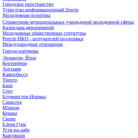
Городское пространство
Туристско-информационный Центр
Молодежная политика
Справочник муниципальных учреждений молодежной сферы
Календарь мероприятий
Молодежные общественные структуры
Реестр НКО - получателей поддержки
Международные отношения
Города партнеры
Эрланген, Йена
Кентербери
Ангиари
Кампобассо
Тренто
Бари
Сент
Блумингтон-Нормал
Сарасота
Мэрион
Керава
Скиве
Еленя Гура
Усти-на-лабе
Кырджали