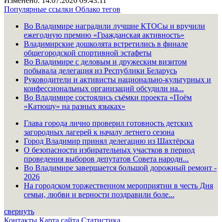
Изменено: 14.07.2026 09:43:11
Популярные ссылки
Облако тегов
Во Владимире наградили лучшие КТОСы и вручили
ежегодную премию «Гражданская активность»
Владимирские дошколята встретились в финале
общегородской спортивной эстафеты
Во Владимире с деловым и дружеским визитом
побывала делегация из Республики Беларусь
Руководители и активисты национально-культурных и
конфессиональных организаций обсудили на...
Во Владимире состоялись съёмки проекта «Поём
«Катюшу» на разных языках»
Глава города лично проверил готовность детских
загородных лагерей к началу летнего сезона
Город Владимир принял делегацию из Шахтёрска
О безопасности избирательных участков в период
проведения выборов депутатов Совета народн...
Во Владимире завершается большой дорожный ремонт -
2026
На городском торжественном мероприятии в честь Дня
семьи, любви и верности поздравили боле...
свернуть
Контакты
Карта сайта
Статистика