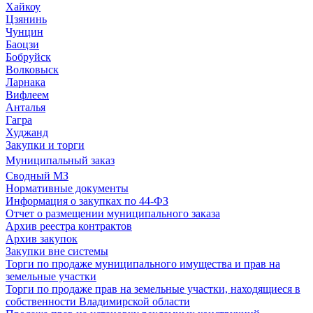
Хайкоу
Цзянинь
Чунцин
Баоцзи
Бобруйск
Волковыск
Ларнака
Вифлеем
Анталья
Гагра
Худжанд
Закупки и торги
Муниципальный заказ
Сводный МЗ
Нормативные документы
Информация о закупках по 44-ФЗ
Отчет о размещении муниципального заказа
Архив реестра контрактов
Архив закупок
Закупки вне системы
Торги по продаже муниципального имущества и прав на
земельные участки
Торги по продаже прав на земельные участки, находящиеся в
собственности Владимирской области