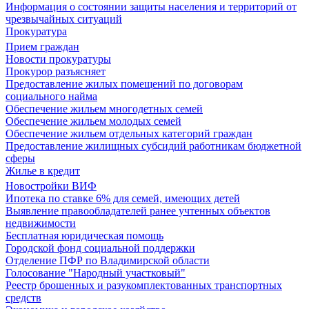
Информация о состоянии защиты населения и территорий от
чрезвычайных ситуаций
Прокуратура
Прием граждан
Новости прокуратуры
Прокурор разъясняет
Предоставление жилых помещений по договорам
социального найма
Обеспечение жильем многодетных семей
Обеспечение жильем молодых семей
Обеспечение жильем отдельных категорий граждан
Предоставление жилищных субсидий работникам бюджетной
сферы
Жилье в кредит
Новостройки ВИФ
Ипотека по ставке 6% для семей, имеющих детей
Выявление правообладателей ранее учтенных объектов
недвижимости
Бесплатная юридическая помощь
Городской фонд социальной поддержки
Отделение ПФР по Владимирской области
Голосование "Народный участковый"
Реестр брошенных и разукомплектованных транспортных
средств