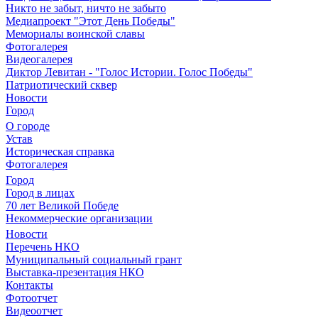
Никто не забыт, ничто не забыто
Медиапроект "Этот День Победы"
Мемориалы воинской славы
Фотогалерея
Видеогалерея
Диктор Левитан - "Голос Истории. Голос Победы"
Патриотический сквер
Новости
Город
О городе
Устав
Историческая справка
Фотогалерея
Город
Город в лицах
70 лет Великой Победе
Некоммерческие организации
Новости
Перечень НКО
Муниципальный социальный грант
Выставка-презентация НКО
Контакты
Фотоотчет
Видеоотчет