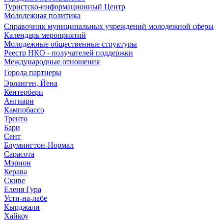
Туристско-информационный Центр
Молодежная политика
Справочник муниципальных учреждений молодежной сферы
Календарь мероприятий
Молодежные общественные структуры
Реестр НКО - получателей поддержки
Международные отношения
Города партнеры
Эрланген, Йена
Кентербери
Ангиари
Кампобассо
Тренто
Бари
Сент
Блумингтон-Нормал
Сарасота
Мэрион
Керава
Скиве
Еленя Гура
Усти-на-лабе
Кырджали
Хайкоу