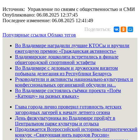
Источник: Управление по связям с общественностью и СМИ
Опубликовано: 06.08.2025 12:37:45
Последнее изменение: 06.08.2025 12:41:49
Поделиться:
Популярные ссылки
Облако тегов
Во Владимире наградили лучшие КТОСы и вручили
ежегодную премию «Гражданская активность»
Владимирские дошколята встретились в финале
общегородской спортивной эстафеты
Во Владимире с деловым и дружеским визитом
побывала делегация из Республики Беларусь
Руководители и активисты национально-культурных и
конфессиональных организаций обсудили на...
Во Владимире состоялись съёмки проекта «Поём
«Катюшу» на разных языках»
Глава города лично проверил готовность детских
загородных лагерей к началу летнего сезона
День физкультурника во Владимире пройдёт в
Центральном парке культуры и отдыха
Продолжается Всероссийский историко-патриотический
конкурс «Связующая нить народов России»