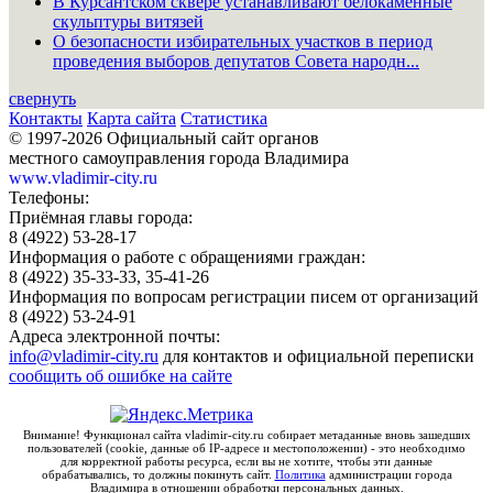
В Курсантском сквере устанавливают белокаменные
скульптуры витязей
О безопасности избирательных участков в период
проведения выборов депутатов Совета народн...
свернуть
Контакты
Карта сайта
Статистика
© 1997-2026 Официальный сайт органов
местного самоуправления города Владимира
www.vladimir-city.ru
Телефоны:
Приёмная главы города:
8 (4922) 53-28-17
Информация о работе с обращениями граждан:
8 (4922) 35-33-33, 35-41-26
Информация по вопросам регистрации писем от организаций
8 (4922) 53-24-91
Адреса электронной почты:
info@vladimir-city.ru
для контактов и официальной переписки
сообщить об ошибке на сайте
Внимание! Функционал сайта vladimir-city.ru собирает метаданные вновь зашедших
пользователей (cookie, данные об IP-адресе и местоположении) - это необходимо
для корректной работы ресурса, если вы не хотите, чтобы эти данные
обрабатывались, то должны покинуть сайт.
Политика
администрации города
Владимира в отношении обработки персональных данных.