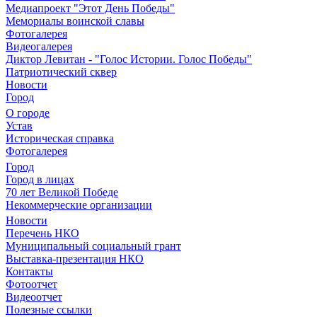
Медиапроект "Этот День Победы"
Мемориалы воинской славы
Фотогалерея
Видеогалерея
Диктор Левитан - "Голос Истории. Голос Победы"
Патриотический сквер
Новости
Город
О городе
Устав
Историческая справка
Фотогалерея
Город
Город в лицах
70 лет Великой Победе
Некоммерческие организации
Новости
Перечень НКО
Муниципальный социальный грант
Выставка-презентация НКО
Контакты
Фотоотчет
Видеоотчет
Полезные ссылки