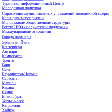
Туристско-информационный Центр
Молодежная политика
Справочник муниципальных учреждений молодежной сферы
Календарь мероприятий
Молодежные общественные структуры
Реестр НКО - получателей поддержки
Международные отношения
Города партнеры
Эрланген, Йена
Кентербери
Ангиари
Кампобассо
Тренто
Бари
Сент
Блумингтон-Нормал
Сарасота
Мэрион
Керава
Скиве
Еленя Гура
Усти-на-лабе
Кырджали
Хайкоу