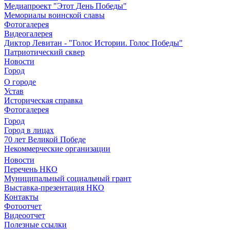
Медиапроект "Этот День Победы"
Мемориалы воинской славы
Фотогалерея
Видеогалерея
Диктор Левитан - "Голос Истории. Голос Победы"
Патриотический сквер
Новости
Город
О городе
Устав
Историческая справка
Фотогалерея
Город
Город в лицах
70 лет Великой Победе
Некоммерческие организации
Новости
Перечень НКО
Муниципальный социальный грант
Выставка-презентация НКО
Контакты
Фотоотчет
Видеоотчет
Полезные ссылки