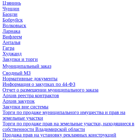
Цзянинь
Чунцин
Баоцзи
Бобруйск
Волковыск
Ларнака
Вифлеем
Анталья
Гагра
Худжанд
Закупки и торги
Муниципальный заказ
Сводный МЗ
Нормативные документы
Информация о закупках по 44-ФЗ
Отчет о размещении муниципального заказа
Архив реестра контрактов
Архив закупок
Закупки вне системы
Торги по продаже муниципального имущества и прав на
земельные участки
Торги по продаже прав на земельные участки, находящиеся в
собственности Владимирской области
Продажа прав на установку рекламных конструкций