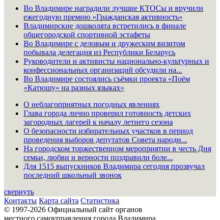
Во Владимире наградили лучшие КТОСы и вручили
ежегодную премию «Гражданская активность»
Владимирские дошколята встретились в финале
общегородской спортивной эстафеты
Во Владимире с деловым и дружеским визитом
побывала делегация из Республики Беларусь
Руководители и активисты национально-культурных и
конфессиональных организаций обсудили на...
Во Владимире состоялись съёмки проекта «Поём
«Катюшу» на разных языках»
О неблагоприятных погодных явлениях
Глава города лично проверил готовность детских
загородных лагерей к началу летнего сезона
О безопасности избирательных участков в период
проведения выборов депутатов Совета народн...
На городском торжественном мероприятии в честь Дня
семьи, любви и верности поздравили боле...
Для 1515 выпускников Владимира сегодня прозвучал
последний школьный звонок
свернуть
Контакты
Карта сайта
Статистика
© 1997-2026 Официальный сайт органов
местного самоуправления города Владимира