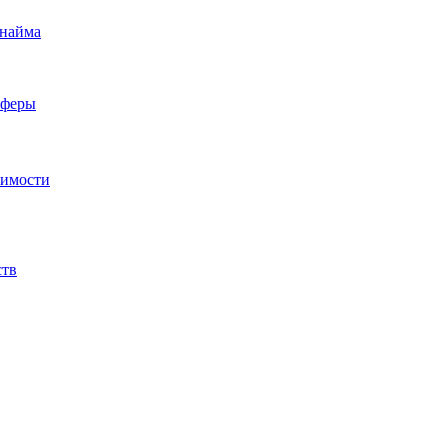
 найма
сферы
жимости
ств