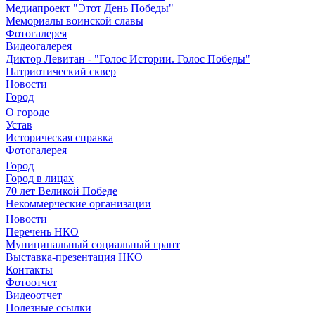
Медиапроект "Этот День Победы"
Мемориалы воинской славы
Фотогалерея
Видеогалерея
Диктор Левитан - "Голос Истории. Голос Победы"
Патриотический сквер
Новости
Город
О городе
Устав
Историческая справка
Фотогалерея
Город
Город в лицах
70 лет Великой Победе
Некоммерческие организации
Новости
Перечень НКО
Муниципальный социальный грант
Выставка-презентация НКО
Контакты
Фотоотчет
Видеоотчет
Полезные ссылки