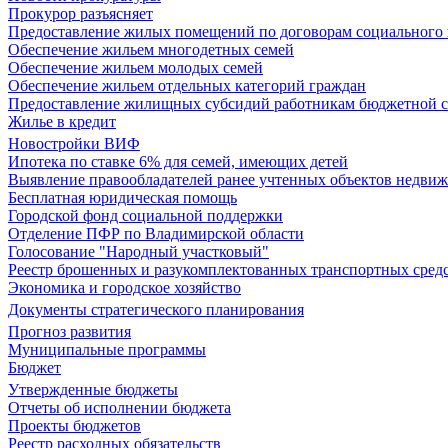
Прокурор разъясняет
Предоставление жилых помещений по договорам социального
Обеспечение жильем многодетных семей
Обеспечение жильем молодых семей
Обеспечение жильем отдельных категорий граждан
Предоставление жилищных субсидий работникам бюджетной 
Жилье в кредит
Новостройки ВИФ
Ипотека по ставке 6% для семей, имеющих детей
Выявление правообладателей ранее учтенных объектов недви
Бесплатная юридическая помощь
Городской фонд социальной поддержки
Отделение ПФР по Владимирской области
Голосование "Народный участковый"
Реестр брошенных и разукомплектованных транспортных сред
Экономика и городское хозяйство
Документы стратегического планирования
Прогноз развития
Муниципальные программы
Бюджет
Утвержденные бюджеты
Отчеты об исполнении бюджета
Проекты бюджетов
Реестр расходных обязательств